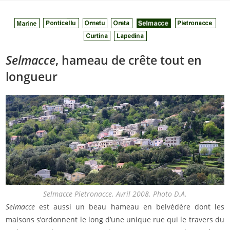
Skip
to
content
Selmacce
, hameau de crête tout en
longueur
Selmacce Pietronacce. Avril 2008. Photo D.A.
Selmacce
est aussi un beau hameau en belvédère dont les
maisons s’ordonnent le long d’une unique rue qui le travers du