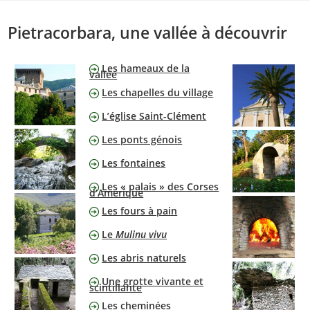
Skip
to
Pietracorbara, une vallée à découvrir
content
Les hameaux de la
vallée
Les chapelles du village
L’église Saint-Clément
Les ponts génois
Les fontaines
Les « palais » des Corses
d’Amérique
Les fours à pain
Le
Mulinu vivu
Les abris naturels
Une grotte vivante et
scintillante
Les cheminées