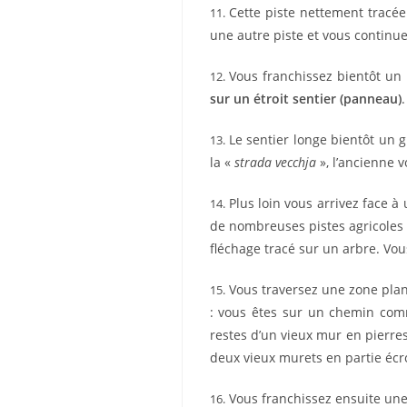
Cette piste nettement tracée
11.
une autre piste et vous continuez
Vous franchissez bientôt un 
12.
sur un étroit sentier (panneau)
.
Le sentier longe bientôt un g
13.
la «
strada vecchja
», l’ancienne v
Plus loin vous arrivez face à
14.
de nombreuses pistes agricoles 
fléchage tracé sur un arbre. Vo
Vous traversez une zone plant
15.
: vous êtes sur un chemin comm
restes d’un vieux mur en pierres
deux vieux murets en partie écr
Vous franchissez ensuite une a
16.