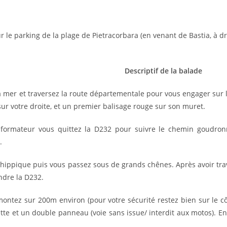
r le parking de la plage de Pietracorbara (en venant de Bastia, à dr
Descriptif de la balade
a mer et traversez la route départementale pour vous engager sur l
r votre droite, et un premier balisage rouge sur son muret.
ormateur vous quittez la D232 pour suivre le chemin goudronn
.
b hippique puis vous passez sous de grands chênes. Après avoir tr
indre la D232.
emontez sur 200m environ (pour votre sécurité restez bien sur le 
tte et un double panneau (voie sans issue/ interdit aux motos). E