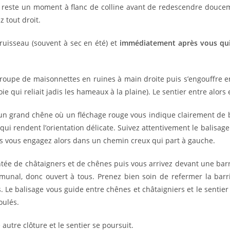
 reste un moment à flanc de colline avant de redescendre douce
 tout droit.
ruisseau (souvent à sec en été) et
immédiatement après vous quit
roupe de maisonnettes en ruines à main droite puis s’engouffre e
oie qui reliait jadis les hameaux à la plaine). Le sentier entre alors
 un grand chêne où un fléchage rouge vous indique clairement de bif
qui rendent l’orientation délicate. Suivez attentivement le balis
us vous engagez alors dans un chemin creux qui part à gauche.
ée de châtaigners et de chênes puis vous arrivez devant une barr
unal, donc ouvert à tous. Prenez bien soin de refermer la barri
. Le balisage vous guide entre chênes et châtaigniers et le sentier
oulés.
utre clôture et le sentier se poursuit.