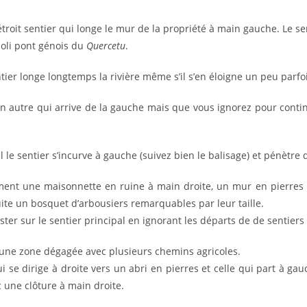
étroit sentier qui longe le mur de la propriété à main gauche. Le se
joli pont génois du
Quercetu
.
ntier longe longtemps la rivière même s’il s’en éloigne un peu parfoi
un autre qui arrive de la gauche mais que vous ignorez pour contin
l le sentier s’incurve à gauche (suivez bien le balisage) et pénètre
ment une maisonnette en ruine à main droite, un mur en pierres
ite un bosquet d’arbousiers remarquables par leur taille.
ester sur le sentier principal en ignorant les départs de de sentier
ne zone dégagée avec plusieurs chemins agricoles.
ui se dirige à droite vers un abri en pierres et celle qui part à ga
c une clôture à main droite.