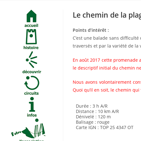
Skip
to
Le chemin de la pl
content
Points d’intérêt :
C’est une balade sans difficulté
traversés et par la variété de la 
En août 2017 cette promenade a é
le descriptif initial du chemin 
Nous avons volontairement conse
Quoi qu’il en soit, le chemin qu
Durée : 3 h A/R
Distance : 10 km A/R
Dénivelé : 120 m
Balisage : rouge
Carte IGN : TOP 25 4347 OT