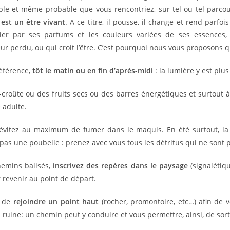
sible et même probable que vous rencontriez, sur tel ou tel parco
est un être vivant
. A ce titre, il pousse, il change et rend parf
talier par ses parfums et les couleurs variées de ses essences
 perdu, ou qui croit l’être. C’est pourquoi nous vous proposons q
éférence,
tôt le matin ou en fin d’après-midi
: la lumière y est plus
croûte ou des fruits secs ou des barres énergétiques et surtout 
 adulte.
évitez au maximum de fumer dans le maquis. En été surtout, la
 pas une poubelle : prenez avec vous tous les détritus qui ne son
hemins balisés,
inscrivez des repères dans le paysage
(signalétiqu
 revenir au point de départ.
z de
rejoindre un point haut
(rocher, promontoire, etc…) afin de v
ine: un chemin peut y conduire et vous permettre, ainsi, de sortir 