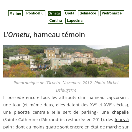
Skip
to
content
L’
Ornetu
, hameau témoin
Panoramique de l’Ornetu. Novembre 2012. Photo Michel
Delaugerre
Il possède encore tous les attributs d’un hameau capcorsin :
e
e
une tour (et même deux, elles datent des XV
et XVI
siècles),
une placette centrale (elle sert de parking), une
chapelle
(Sainte Catherine d’Alexandrie, restaurée en 2011), des
fours à
pain
: dont au moins quatre sont encore en état de marche sur