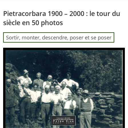
Skip
to
Pietracorbara 1900 – 2000 : le tour du
content
siècle en 50 photos
Sortir, monter, descendre, poser et se poser