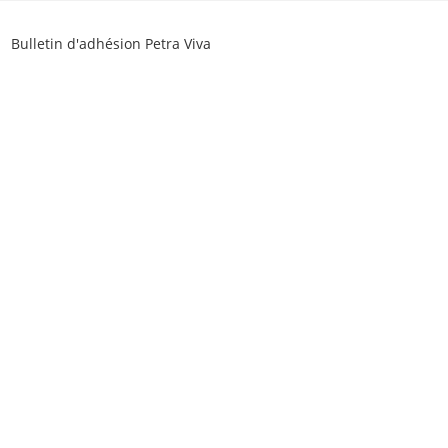
Skip
to
Bulletin d'adhésion Petra Viva
content