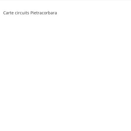
Skip
to
Carte circuits Pietracorbara
content